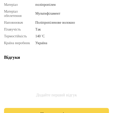
Матеріал
поліпропілен
Матеріал
Мультифіламент
обплетення
Наповнювач
Поліпропіленове волокно
Плавучість
Так
Термостійкість
140 'С
Країна виробник
Україна
Відгуки
Додайте перший відгук