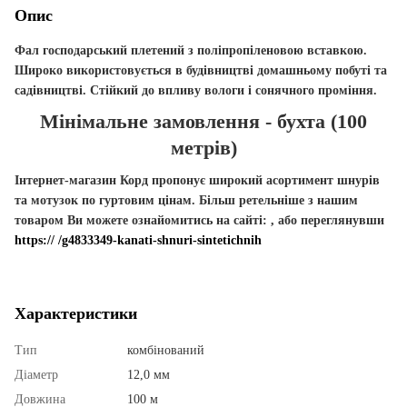
Опис
Фал господарський плетений з поліпропіленовою вставкою.
Широко використовується в будівництві домашньому побуті та
садівництві. Стійкий до впливу вологи і сонячного проміння.
Мінімальне замовлення - бухта (100
метрів)
Інтернет-магазин Корд пропонує широкий асортимент шнурів
та мотузок по гуртовим цінам. Більш ретельніше з нашим
товаром Ви можете ознайомитись на сайті:
, або переглянувши
https:// /g4833349-kanati-shnuri-sintetichnih
Характеристики
Тип
комбінований
Діаметр
12,0 мм
Довжина
100 м