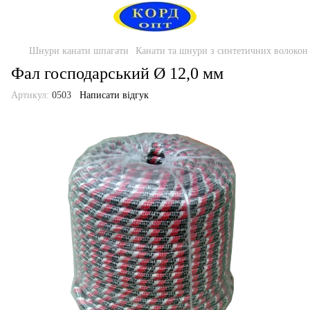
Шнури канати шпагати
Канати та шнури з синтетичних волокон
Фал господарський Ø 12,0 мм
Артикул:
0503
Написати відгук