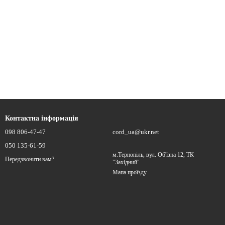
Контактна інформація
098 806-47-47
cord_ua@ukr.net
050 135-61-59
м.Тернопіль, вул. Об'їзна 12, ТК
Передзвонити вам?
"Західний"
Мапа проїзду