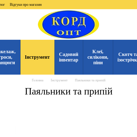
лог
Відгуки про магазин
келаж,
Клеї,
Садовий
Скотч т
троси,
Інструмент
силікони,
інвентар
ізостріч
анцюги
піни
Головна
Інструмент
Паяльники та припій
Паяльники та припій