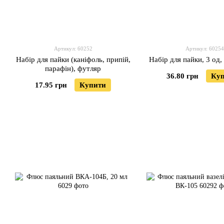
Артикул: 60252
Артикул: 60254
Набір для пайки (каніфоль, припій,
Набір для пайки, 3 од,
парафін), футляр
36.80 грн
Ку
17.95 грн
Купити