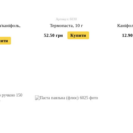
Артикул: 6030
/каніфоль,
Термопаста, 10 г
Каніфол
52.50 грн
Купити
12.90
пити