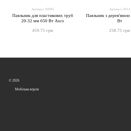
Артикул: 60085
Артикул: 6014
Паяльник для пластикових труб
Паяльник з дерев'яною
20-32 мм 650 Вт Asco
Вт
459.75 грн
258.75 грн
© 2026
Мобільна версія