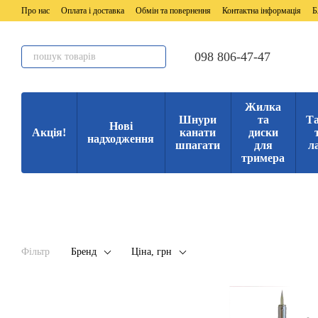
Перейти до основного контенту
Про нас
Оплата і доставка
Обмін та повернення
Контактна інформація
Б
098 806-47-47
Жилка
Шнури
та
Та
Нові
Акція!
канати
диски
надходження
шпагати
для
л
тримера
Фільтр
Бренд
Ціна, грн