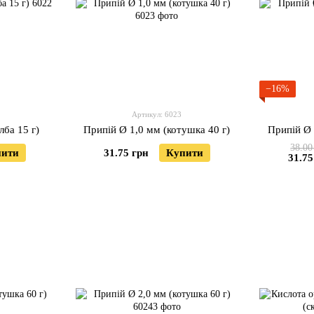
−16%
Артикул: 6023
лба 15 г)
Припій Ø 1,0 мм (котушка 40 г)
Припій Ø 
38.00
пити
31.75 грн
Купити
31.75