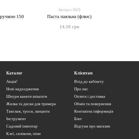
Артикул: 6025
 ручкою 150
Паста паяльна (флюс)
14.50 грн
Каталог
Клієнтам
Акція!
Вхід до кабінету
Нові надходження
Про нас
Шнури канати шпагати
Оплата і доставка
Жилка та диски для тримера
Обмін та повернення
Такелаж, троси, ланцюги
Контактна інформація
Інструмент
Блог
Садовий інвентар
Відгуки про магазин
Клеї, силікони, піни