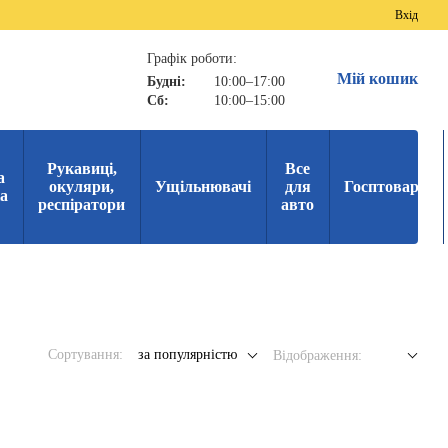
Вхід
Графік роботи:
Мій кошик
Будні:
10:00–17:00
Сб:
10:00–15:00
Рукавиці,
Все
а
окуляри,
Ущільнювачі
для
Госптовари
ка
респіратори
авто
Сортування:
за популярністю
Відображення: