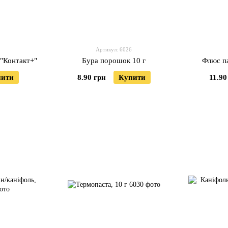
Артикул: 6026
 "Контакт+"
Бура порошок 10 г
Флюс п
пити
8.90 грн
Купити
11.90