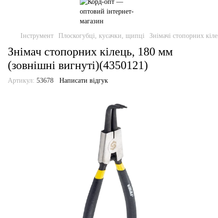
Інструмент
Плоскогубці, кусачки, щипці
Знімачі стопорних кіл
Знімач стопорних кілець, 180 мм
(зовнішні вигнуті)(4350121)
Артикул:
53678
Написати відгук