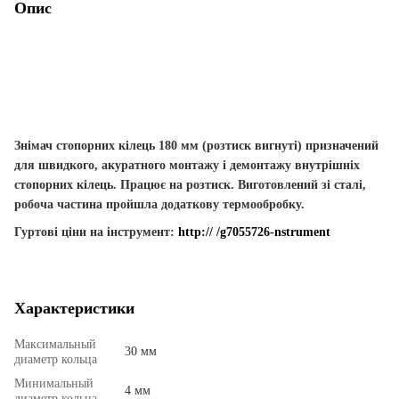
Опис
Знімач стопорних кілець 180 мм (розтиск вигнуті)
призначений
для швидкого, акуратного монтажу і демонтажу внутрішніх
стопорних кілець. Працює на розтиск. Виготовлений зі сталі,
робоча частина пройшла додаткову термообробку.
Гуртові ціни на інструмент:
http:// /g7055726-nstrument
Характеристики
Максимальный
30 мм
диаметр кольца
Минимальный
4 мм
диаметр кольца