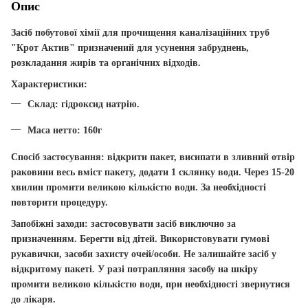
Опис
Засіб побутової хімії для прочищення каналізаційних труб
"Крот Актив" призначений для усунення забруднень,
розкладання жирів та органічних відходів.
Характеристики:
Склад: гідроксид натрію.
Маса нетто: 160г
Спосіб застосування:
відкрити пакет, висипати в зливний отвір
раковини весь вміст пакету, додати 1 склянку води. Через 15-20
хвилин промити великою кількістю води. За необхідності
повторити процедуру.
Запобіжні заходи:
застосовувати засіб виключно за
призначенням. Берегти від дітей. Використовувати гумові
рукавички, засоби захисту очей/особи. Не залишайте засіб у
відкритому пакеті. У разі потрапляння засобу на шкіру
промити великою кількістю води, при необхідності звернутися
до лікаря.