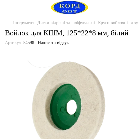
Інструмент
Диски відрізні та шліфувальні
Круги войлочні та ху
Войлок для КШМ, 125*22*8 мм, білий
Артикул:
54598
Написати відгук