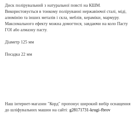
Диск
полірувальний
з
натуральної
повсті
на
КШМ
.
Використовується
в
тонкому
поліруванні
нержавіючої
сталі
,
міді
,
алюмінію
та інших
металів
і
скла
,
меблів
,
кераміки
,
мармуру
.
Максимального
ефекту
можна
домогтися
,
завдаючи
на
коло
Пасту
ГОІ
або
алмазну
пасту
.
Діаметр
125
мм
Посадка
22
мм
Наш інтернет-магазин "Корд" пропонує широкий вибір оснащення
до шліфувальних машин на сайті:
g28171731-krugi-fbrov