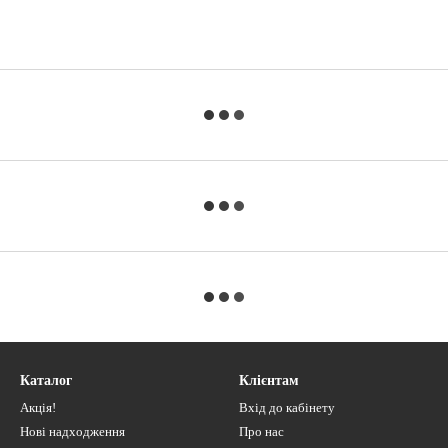
Каталог
Клієнтам
Акція!
Вхід до кабінету
Нові надходження
Про нас