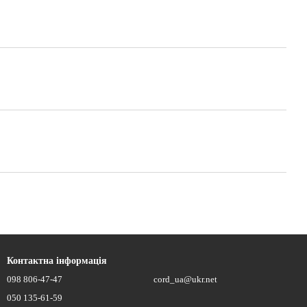
Контактна інформація
098 806-47-47
cord_ua@ukr.net
050 135-61-59