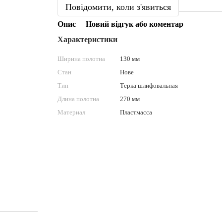
Повідомити, коли з'явиться
Опис
Новий відгук або коментар
Характеристики
Ширина полотна
130 мм
Стан
Нове
Тип
Терка шлифовальная
Длина полотна
270 мм
Материал
Пластмасса