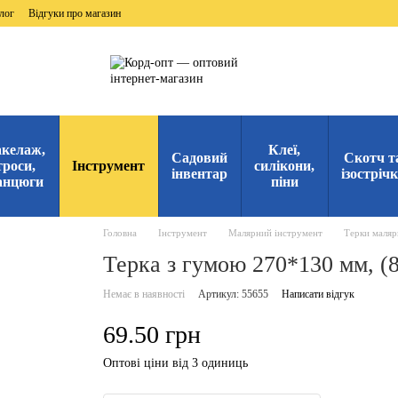
лог
Відгуки про магазин
келаж,
Клеї,
Садовий
Скотч т
троси,
Інструмент
силікони,
інвентар
ізостріч
анцюги
піни
Головна
Інструмент
Малярний інструмент
Терки маляр
Терка з гумою 270*130 мм, (
Немає в наявності
Артикул: 55655
Написати відгук
69.50 грн
Оптові ціни від 3 одиниць