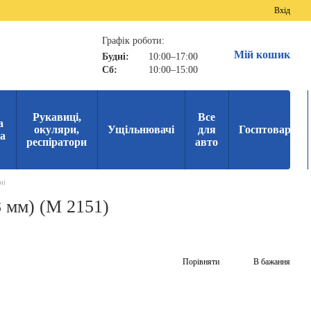
Вхід
Графік роботи:
Мій кошик
Будні:
10:00–17:00
Сб:
10:00–15:00
Рукавиці,
Все
а
окуляри,
Ущільнювачі
для
Госптовари
ка
респіратори
авто
ні
8 мм) (М 2151)
Порівняти
В бажання