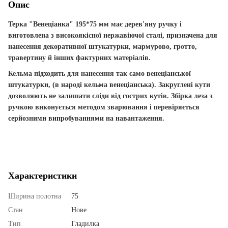
Опис
Терка "Венеціанка" 195*75 мм
має дерев'яну ручку і
виготовлена з високоякісної нержавіючої сталі, призначена для
нанесення декоративної штукатурки, мармурово, гротто,
травертину й інших фактурних матеріалів.
Кельма підходить для нанесення так само венеціанської
штукатурки, (в народі кельма венеціанська). Закруглені кути
дозволяють не залишати сліди від гострих кутів. Збірка леза з
ручкою виконується методом зварювання і перевіряється
серйозними випробуваннями на навантаження.
Характеристики
Ширина полотна
75
Стан
Нове
Тип
Гладилка