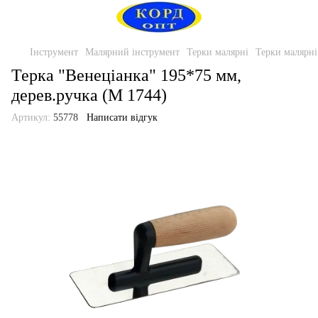
Інструмент
Малярний інструмент
Терки малярні
Терки малярн
Терка "Венеціанка" 195*75 мм,
дерев.ручка (М 1744)
Артикул:
55778
Написати відгук