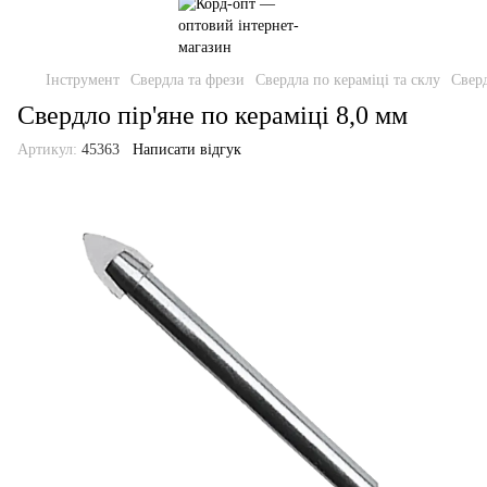
Інструмент
Свердла та фрези
Свердла по кераміці та склу
Сверд
Свердло пір'яне по кераміці 8,0 мм
Артикул:
45363
Написати відгук