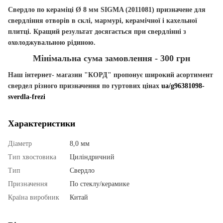
Свердло по кераміці Ø 8 мм SIGMA (2011081
) призначене для
свердління отворів в склі, мармурі, керамічної і кахельної
плитці. Кращий результат досягається при свердлінні з
охолоджувальною рідиною.
Мінімальна сума замовлення - 300 грн
Наш інтернет- магазин "КОРД" пропонує широкий асортимент
свердел різного призначення по гуртових цінах
ua/g96381098-
sverdla-frezi
Характеристики
Діаметр
8,0 мм
Тип хвостовика
Циліндричний
Тип
Свердло
Призначення
По стеклу/керамике
Країна виробник
Китай