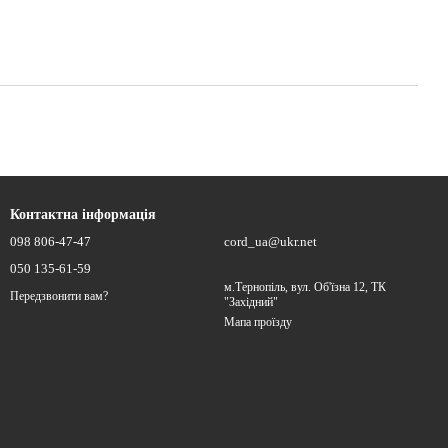
Контактна інформація
098 806-47-47
cord_ua@ukr.net
050 135-61-59
м.Тернопіль, вул. Об'їзна 12, ТК
Передзвонити вам?
"Західний"
Мапа проїзду