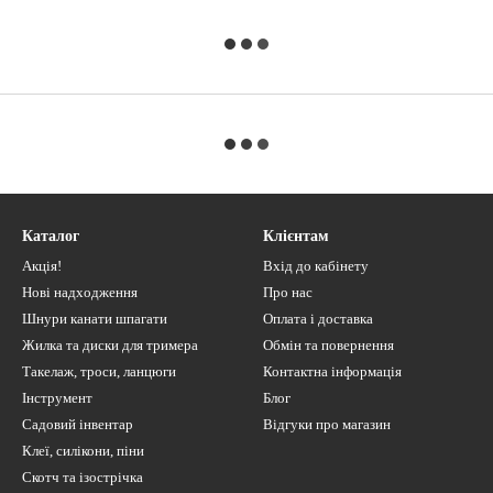
Каталог
Клієнтам
Акція!
Вхід до кабінету
Нові надходження
Про нас
Шнури канати шпагати
Оплата і доставка
Жилка та диски для тримера
Обмін та повернення
Такелаж, троси, ланцюги
Контактна інформація
Інструмент
Блог
Садовий інвентар
Відгуки про магазин
Клеї, силікони, піни
Скотч та ізострічка