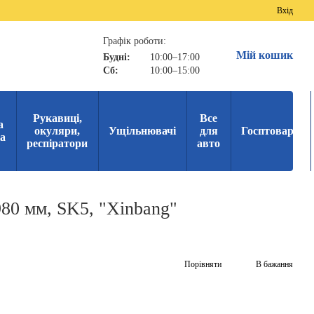
Вхід
Графік роботи:
Мій кошик
Будні:
10:00–17:00
Сб:
10:00–15:00
Рукавиці,
Все
а
окуляри,
Ущільнювачі
для
Госптовари
ка
респіратори
авто
980 мм, SK5, "Xinbang"
Порівняти
В бажання