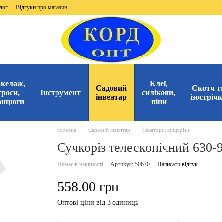
лог
Відгуки про магазин
келаж,
Клеї,
Садовий
Скотч т
троси,
Інструмент
силікони,
інвентар
ізостріч
анцюги
піни
Головна
Садовий інвентар
Секатори, кущорізи
Сучкоріз телескопічний 630-
Немає в наявності
Артикул: 50670
Написати відгук
558.00 грн
Оптові ціни від 3 одиниць