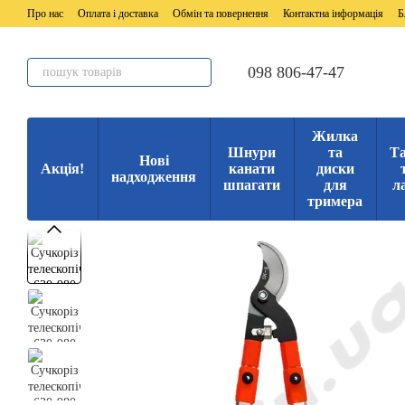
Перейти до основного контенту
Про нас
Оплата і доставка
Обмін та повернення
Контактна інформація
Б
098 806-47-47
Жилка
Шнури
та
Та
Нові
Акція!
канати
диски
надходження
шпагати
для
л
тримера