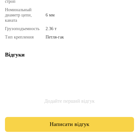
строп
Номинальный
диаметр цепи,
6 мм
каната
Грузоподъемность
2.36 т
Тип крепления
Петля-гак
Відгуки
Додайте перший відгук
Написати відгук