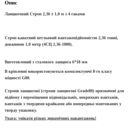
Опис
Ланцюговий Строп 2,36 т 1,0 м з 4 гаками
Строп канатний петльовий вантажопідйомністю
2,36
тонні,
довжиною
1,0
метр (4СЦ 2,36-1000).
Виготовлений з сталевого ланцюга
6*18 мм
В кріпленні використовуються комплектуючі 8-го класу
міцності G80.
Стропи ланцюгові (стропи ланцюгові
Grade80
) призначені для
підйому і переміщення відповідальніх, некрихких вантажів,
вантажів з твердими крайками або попередньо монтованих у
тверду упаковку.
Увага: унікати різких динамічних навантажень!