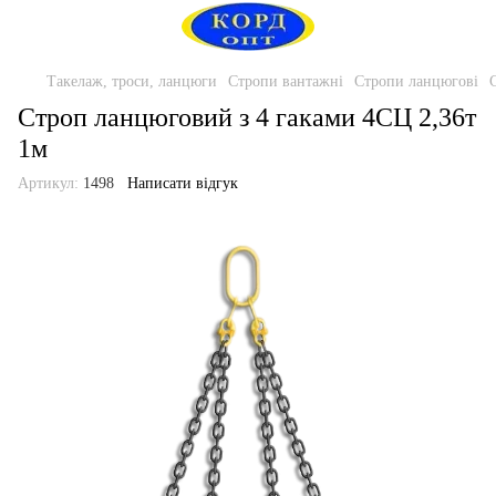
Такелаж, троси, ланцюги
Стропи вантажні
Стропи ланцюгові
Строп ланцюговий з 4 гаками 4СЦ 2,36т
1м
Артикул:
1498
Написати відгук