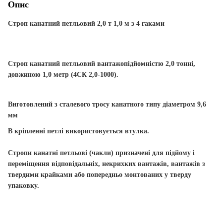
Опис
Строп канатний петльовий 2,0 т 1,0 м з 4 гаками
Строп канатний петльовий вантажопідйомністю
2,0
тонні,
довжиною
1,0
метр (4СК 2,0-1000).
Виготовлений з сталевого тросу канатного типу діаметром
9,6
мм
В кріпленні петлі використовується втулка.
Стропи канатні петльові (чакли) призначені для підйому і
переміщення відповідальніх, некрихких вантажів, вантажів з
твердими крайками або попередньо монтованих у тверду
упаковку.