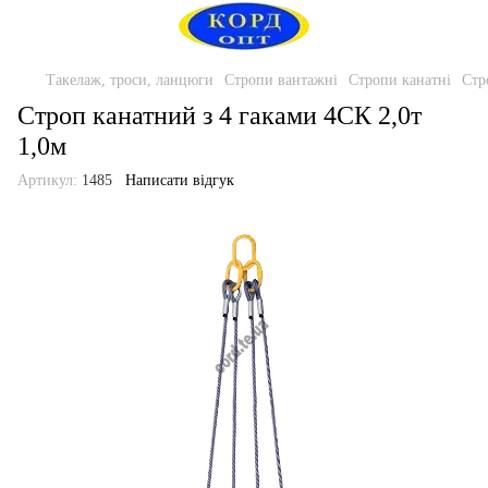
Такелаж, троси, ланцюги
Стропи вантажні
Стропи канатні
Стр
Строп канатний з 4 гаками 4СК 2,0т
1,0м
Артикул:
1485
Написати відгук