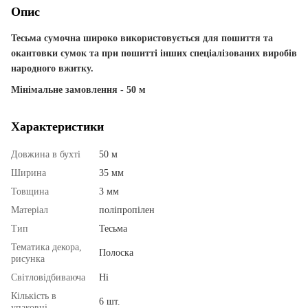
Опис
Тесьма сумочна широко використовується для пошиття та
окантовки сумок та при пошитті інших спеціалізованих виробів
народного вжитку.
Мінімальне замовлення - 50 м
Характеристики
Довжина в бухті
50 м
Ширина
35 мм
Товщина
3 мм
Матеріал
поліпропілен
Тип
Тесьма
Тематика декора,
Полоска
рисунка
Світловідбиваюча
Ні
Кількість в
6 шт.
упаковці