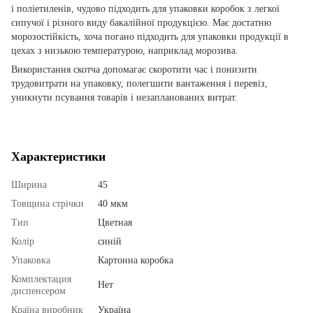
і поліетиленів, чудово підходить для упаковки коробок з легкої
сипучої і різного виду бакалійної продукцією. Має достатню
морозостійкість, хоча погано підходить для упаковки продукції в
цехах з низькою температурою, наприклад морозива.
Використання скотча допомагає скоротити час і понизити
трудовитрати на упаковку, полегшити вантаження і перевіз,
уникнути псування товарів і незапланованих витрат.
Характеристики
Ширина
45
Товщина стрічки
40 мкм
Тип
Цветная
Колір
синій
Упаковка
Картонна коробка
Комплектация
Нет
диспенсером
Країна виробник
Україна