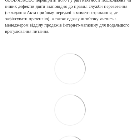
ОБОВ'ЯЗКОВО перевірити його і у разі наявності пошкоджень чи
інших дефектів діяти відповідно до правил служби перевезення
(складання Акта прийому-передачі в момент отримання, де
зафіксувати претензію), а також одразу ж зв'язку язатись з
менеджером відділу продажів інтернет-магазину для подальшого
врегулювання питання.