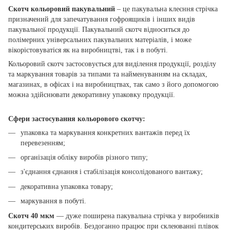
Скотч кольоровий пакувальний
– це пакувальна клеєння стрічка
призначений для запечатування гофроящиків і інших видів
пакувальної продукції. Пакувальний скотч відноситься до
полімерних універсальних пакувальних матеріалів, і може
вікорістовуватіся як на виробництві, так і в побуті.
Кольоровий скотч застосовується для виділення продукції, розділу
та маркування товарів за типами та найменуванням на складах,
магазинах, в офісах і на виробництвах, так само з його допомогою
можна здійснювати декоративну упаковку продукції.
Сфери застосування кольорового скотчу:
упаковка та маркування конкретних вантажів перед їх
перевезенням;
організація обліку виробів різного типу;
з'єднання єднання і стабілізація консолідованого вантажу;
декоративна упаковка товару;
маркування в побуті.
Скотч 40 мкм
― дуже поширена пакувальна стрічка у виробників
кондитерських виробів. Бездоганно працює при склеюванні плівок