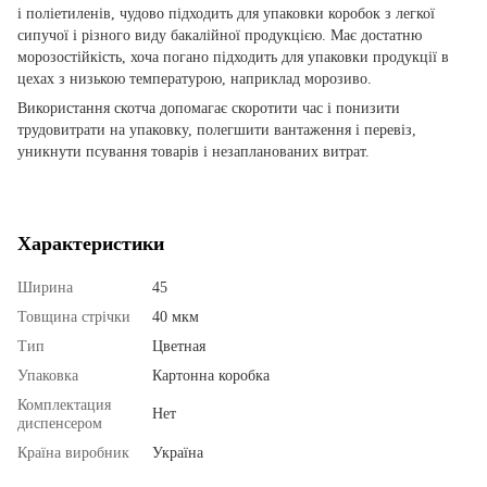
і поліетиленів, чудово підходить для упаковки коробок з легкої
сипучої і різного виду бакалійної продукцією. Має достатню
морозостійкість, хоча погано підходить для упаковки продукції в
цехах з низькою температурою, наприклад морозиво.
Використання скотча допомагає скоротити час і понизити
трудовитрати на упаковку, полегшити вантаження і перевіз,
уникнути псування товарів і незапланованих витрат.
Характеристики
Ширина
45
Товщина стрічки
40 мкм
Тип
Цветная
Упаковка
Картонна коробка
Комплектация
Нет
диспенсером
Країна виробник
Україна