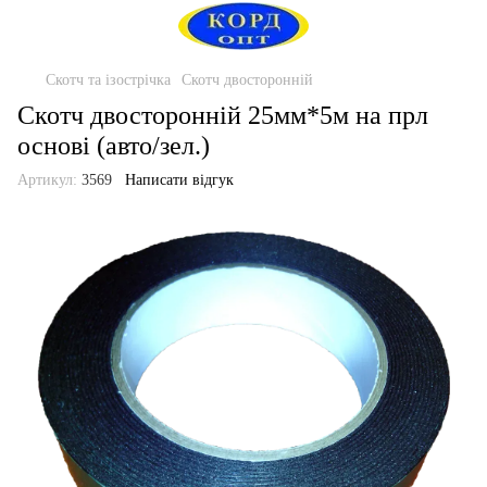
Скотч та ізострічка
Скотч двосторонній
Скотч двосторонній 25мм*5м на прл
основі (авто/зел.)
Артикул:
3569
Написати відгук