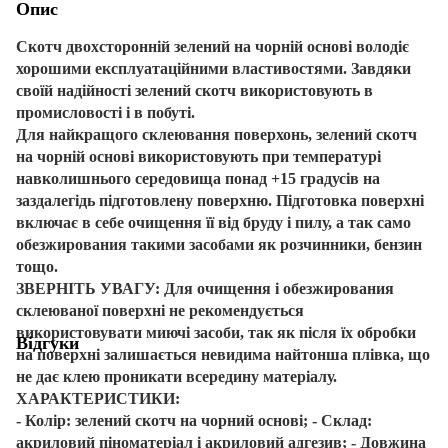
Опис
Скотч двохсторонній зелений
на чорній основі володіє
хорошими експлуатаційними властивостями. Завдяки
своїй надійності зелений скотч використовують в
промисловості і в побуті.
Для найкращого склеювання поверхонь, зелений скотч
на чорній основі використовують при температурі
навколишнього середовища понад +15 градусів на
заздалегідь підготовлену поверхню. Підготовка поверхні
включає в себе очищення її від бруду і пилу, а так само
обезжирования такими засобами як розчинники, бензин
тощо.
ЗВЕРНІТЬ УВАГУ:
Для очищення і обезжирования
склеюваної поверхні не рекомендується
використовувати миючі засоби, так як після їх обробки
Відгуки
на поверхні залишається невидима найтонша плівка, що
не дає клею проникати всередину матеріалу.
ХАРАКТЕРИСТИКИ:
- Колір: зелений скотч на чорний основі;
- Склад:
акриловий піноматеріал і акриловий адгезив; - Довжина