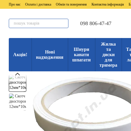
Перейти до основного контенту
Про нас
Оплата і доставка
Обмін та повернення
Контактна інформація
Б
098 806-47-47
Жилка
Шнури
та
Та
Нові
Акція!
канати
диски
надходження
шпагати
для
л
тримера