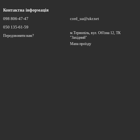
Контактна інформація
098 806-47-47
cord_ua@ukr.net
050 135-61-59
м.Тернопіль, вул. Об'їзна 12, ТК
Передзвонити вам?
"Західний"
Мапа проїзду