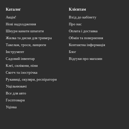
Каталог
Клієнтам
Акція!
Вхід до кабінету
Нові надходження
Про нас
Шнури канати шпагати
Оплата і доставка
Жилка та диски для тримера
Обмін та повернення
Такелаж, троси, ланцюги
Контактна інформація
Інструмент
Блог
Садовий інвентар
Відгуки про магазин
Клеї, силікони, піни
Скотч та ізострічка
Рукавиці, окуляри, респіратори
Ущільнювачі
Все для авто
Госптовари
Уцінка