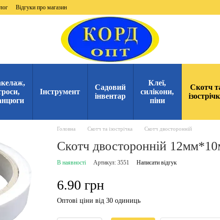
лог
Відгуки про магазин
келаж,
Клеї,
Садовий
Скотч т
троси,
Інструмент
силікони,
інвентар
ізостріч
анцюги
піни
Головна
Скотч та ізострічка
Скотч двосторонній
Скотч двосторонній 12мм*10
В наявності
Артикул: 3551
Написати відгук
6.90 грн
Оптові ціни від 30 одиниць