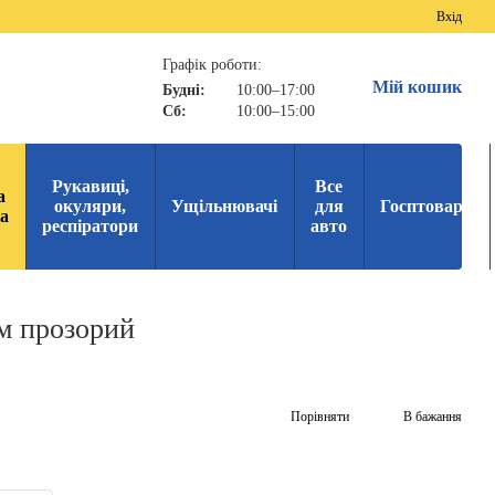
Вхід
Графік роботи:
Мій кошик
Будні:
10:00–17:00
Сб:
10:00–15:00
Рукавиці,
Все
а
окуляри,
Ущільнювачі
для
Госптовари
ка
респіратори
авто
м прозорий
Порівняти
В бажання