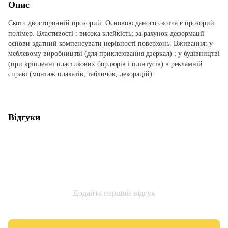
Опис
Скотч двосторонній прозорий. Основою даного скотча є прозорий
полімер. Властивості : висока клейкість; за рахунок деформації
основи здатний компенсувати нерівності поверхонь. Вживання: у
меблевому виробництві (для приклеювання дзеркал) ; у будівництві
(при кріпленні пластикових бордюрів і плінтусів) в рекламній
справі (монтаж плакатів, табличок, декорацій).
Відгуки
Додайте перший відгук