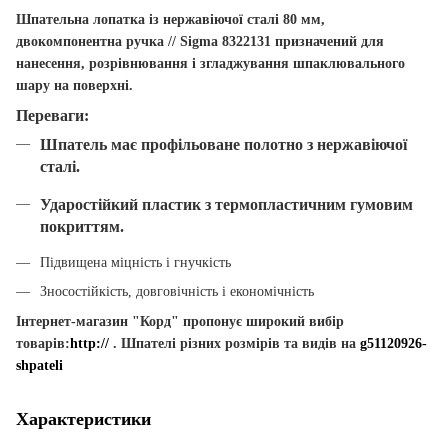
Шпательна лопатка
із нержавіючої сталі 80 мм,
двокомпонентна ручка //
Sigma 8322131
призначений для
нанесення, розрівнювання і згладжування шпаклювального
шару на поверхні.
Переваги:
Шпатель має профільоване полотно з нержавіючої
сталі.
Ударостійкий пластик з термопластичним гумовим
покриттям.
Підвищена міцність і гнучкість
Зносостійкість, довговічність і економічність
Інтернет-магазин "Корд" пропонує широкий вибір
товарів:
http://
. Шпателі різних розмірів та видів на
g51120926-
shpateli
Характеристики