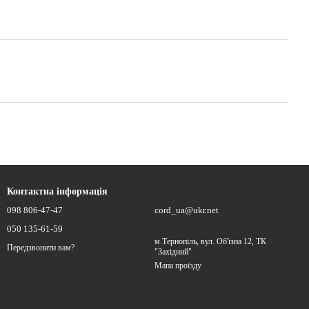
Контактна інформація
098 806-47-47
cord_ua@ukr.net
050 135-61-59
м.Тернопіль, вул. Об'їзна 12, ТК
Передзвонити вам?
"Західний"
Мапа проїзду