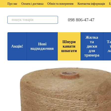
Перейти до основного контенту
Про нас
Оплата і доставка
Обмін та повернення
Контактна інформація
Б
098 806-47-47
Жилка
Шнури
та
Та
Нові
Акція!
канати
диски
надходження
шпагати
для
л
тримера