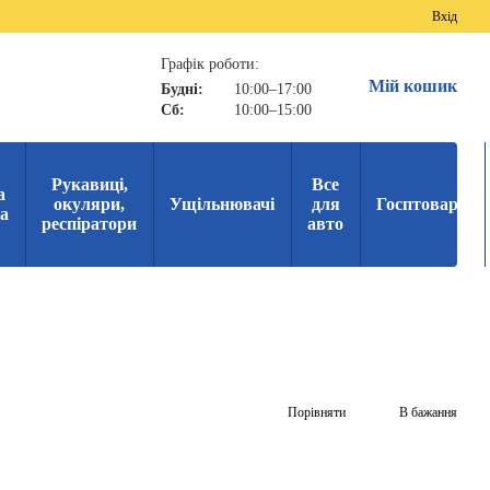
Вхід
Графік роботи:
Мій кошик
Будні:
10:00–17:00
Сб:
10:00–15:00
Рукавиці,
Все
а
окуляри,
Ущільнювачі
для
Госптовари
ка
респіратори
авто
Порівняти
В бажання