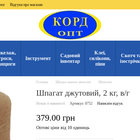
лог
Відгуки про магазин
келаж,
Клеї,
Садовий
Скотч т
троси,
Інструмент
силікони,
інвентар
ізостріч
анцюги
піни
Головна
Шнури канати шпагати
Шпагати
Шпагат джутовий, 2 кг, в/г
Немає в наявності
Артикул: 0752
Написати відгук
379.00 грн
Оптові ціни від 10 одиниць