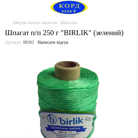
Шнури канати шпагати
Шпагати
Шпагат п/п 250 г "BIRLIK" (зелений)
Артикул:
08302
Написати відгук