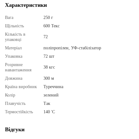
Характеристики
Вага
250 г
Щільність
600 Текс
Кількість в
72
упаковці
Матеріал
поліпропілен, УФ-стабілізатор
Упаковка
72 шт
Розривне
38 кгс
навантаження
Довжина
300 м
Країна виробник
Туреччина
Колір
зелений
Плавучість
Так
Термостійкість
140 'С
Відгуки