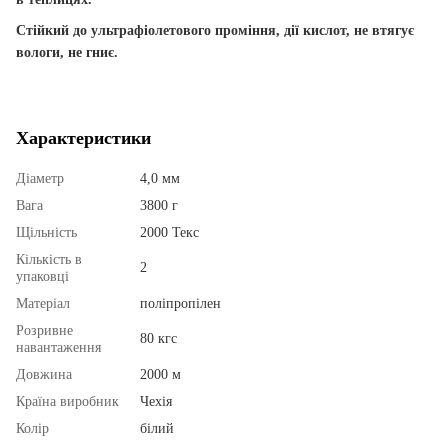
Стійкий до ультрафіолетового проміння, дії кислот, не втягує
вологи, не гниє.
Характеристики
Діаметр
4,0 мм
Вага
3800 г
Щільність
2000 Текс
Кількість в
2
упаковці
Матеріал
поліпропілен
Розривне
80 кгс
навантаження
Довжина
2000 м
Країна виробник
Чехія
Колір
білий