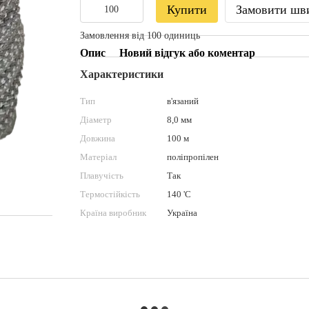
Купити
Замовити шв
Замовлення від 100 одиниць
Опис
Новий відгук або коментар
Характеристики
Тип
в'язаний
Діаметр
8,0 мм
Довжина
100 м
Матеріал
поліпропілен
Плавучість
Так
Термостійкість
140 'С
Країна виробник
Україна