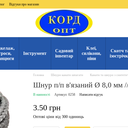
лог
Відгуки про магазин
келаж,
Клеї,
Садовий
Скотч т
троси,
Інструмент
силікони,
інвентар
ізостріч
анцюги
піни
Головна
Шнури канати шпагати
Канати та шнури з синтети
Шнур п/п в'язаний Ø 8,0 мм 
В наявності
Артикул: 0258
Написати відгук
3.50 грн
Оптові ціни від 300 одиниць