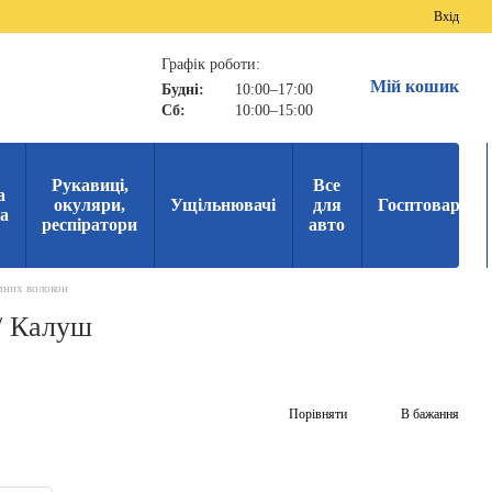
Вхід
Графік роботи:
Мій кошик
Будні:
10:00–17:00
Сб:
10:00–15:00
Рукавиці,
Все
а
окуляри,
Ущільнювачі
для
Госптовари
ка
респіратори
авто
чних волокон
// Калуш
Порівняти
В бажання