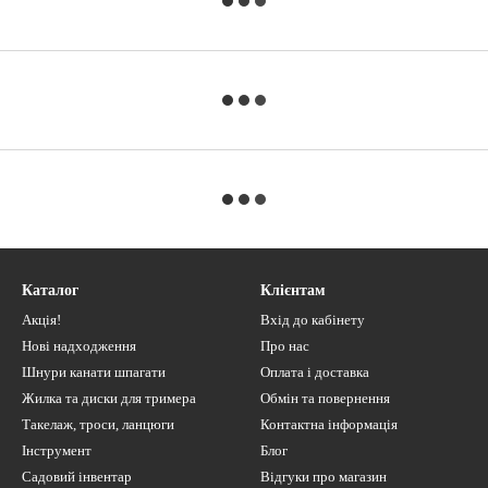
Каталог
Клієнтам
Акція!
Вхід до кабінету
Нові надходження
Про нас
Шнури канати шпагати
Оплата і доставка
Жилка та диски для тримера
Обмін та повернення
Такелаж, троси, ланцюги
Контактна інформація
Інструмент
Блог
Садовий інвентар
Відгуки про магазин