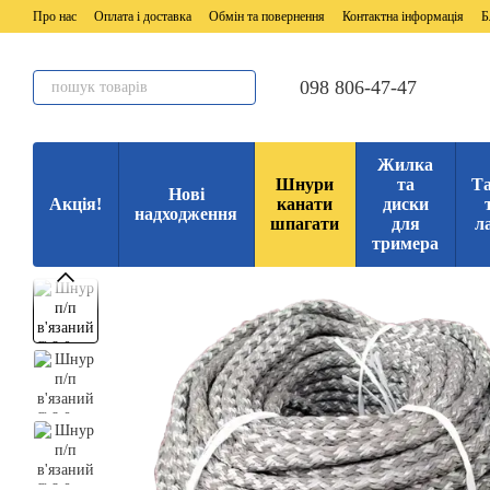
Перейти до основного контенту
Про нас
Оплата і доставка
Обмін та повернення
Контактна інформація
Б
098 806-47-47
Жилка
Шнури
та
Та
Нові
Акція!
канати
диски
надходження
шпагати
для
л
тримера