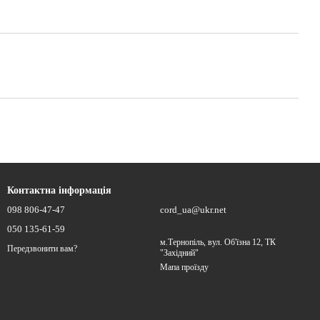
Контактна інформація
098 806-47-47
cord_ua@ukr.net
050 135-61-59
м.Тернопіль, вул. Об'їзна 12, ТК
Передзвонити вам?
"Західний"
Мапа проїзду