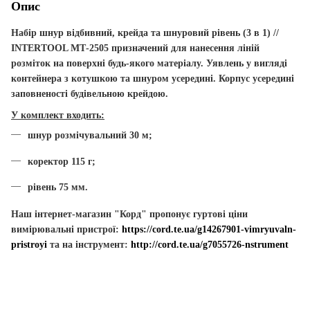
Опис
Набір шнур відбивний, крейда та шнуровий рівень (3 в 1) //
INTERTOOL МТ-2505
призначений для нанесення ліній
розміток на поверхні будь-якого матеріалу.
Уявлень у вигляді
контейнера з котушкою та шнуром усередині.
Корпус усередині
заповненості будівельною крейдою.
У комплект входить:
шнур розмічувальний 30 м;
коректор 115 г;
рівень 75 мм.
Наш інтернет-магазин "Корд" пропонує гуртові ціни
вимірювальні пристрої:
https://cord.te.ua/g14267901-vimryuvaln-
pristroyi
та на інструмент:
http://cord.te.ua/g7055726-nstrument