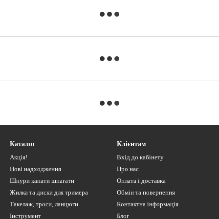
Каталог
Клієнтам
Акція!
Вхід до кабінету
Нові надходження
Про нас
Шнури канати шпагати
Оплата і доставка
Жилка та диски для тримера
Обмін та повернення
Такелаж, троси, ланцюги
Контактна інформація
Інструмент
Блог