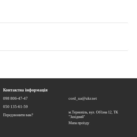
Контактна інформація
098 806-47-47
cord_ua@ukr.net
050 135-61-59
м.Тернопіль, вул. Об'їзна 12, ТК
Передзвонити вам?
"Західний"
Мапа проїзду