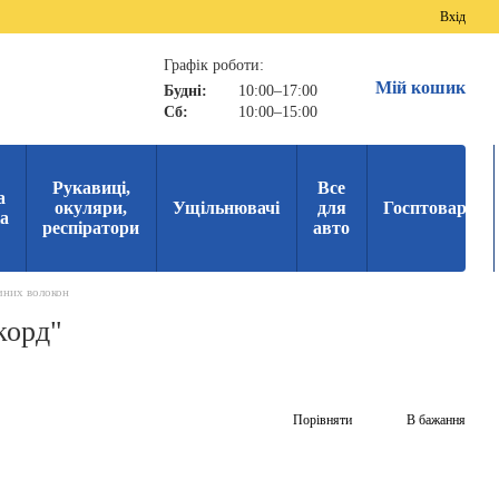
Вхід
Графік роботи:
Мій кошик
Будні:
10:00–17:00
Сб:
10:00–15:00
Рукавиці,
Все
а
окуляри,
Ущільнювачі
для
Госптовари
ка
респіратори
авто
чних волокон
корд"
Порівняти
В бажання