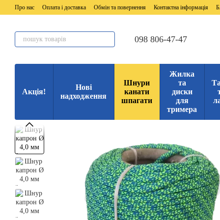
Перейти до основного контенту
Про нас
Оплата і доставка
Обмін та повернення
Контактна інформація
Б
098 806-47-47
Жилка
Шнури
та
Та
Нові
Акція!
канати
диски
надходження
шпагати
для
л
тримера