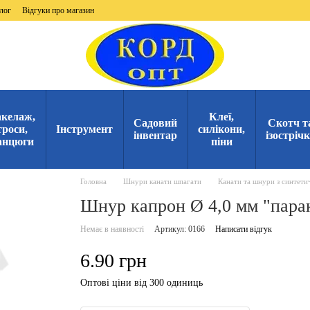
лог
Відгуки про магазин
келаж,
Клеї,
Садовий
Скотч т
троси,
Інструмент
силікони,
інвентар
ізостріч
анцюги
піни
Головна
Шнури канати шпагати
Канати та шнури з синтети
Шнур капрон Ø 4,0 мм "пара
Немає в наявності
Артикул: 0166
Написати відгук
6.90 грн
Оптові ціни від 300 одиниць