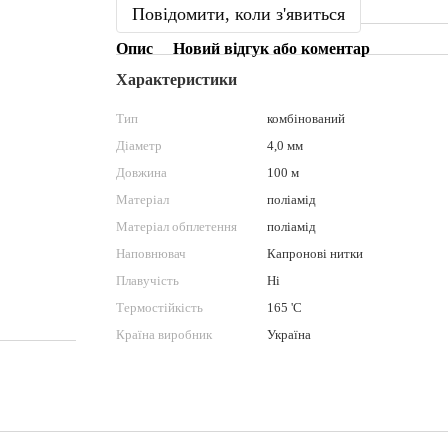
Повідомити, коли з'явиться
Опис
Новий відгук або коментар
Характеристики
Тип
комбінований
Діаметр
4,0 мм
Довжина
100 м
Матеріал
поліамід
Матеріал обплетення
поліамід
Наповнювач
Капронові нитки
Плавучість
Ні
Термостійкість
165 'С
Країна виробник
Україна