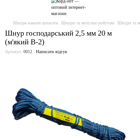
Шнури канати шпагати
Шнури та мотузки побутові
Шнури та м
Шнур господарський 2,5 мм 20 м
(м'який В-2)
Артикул:
0012
Написати відгук