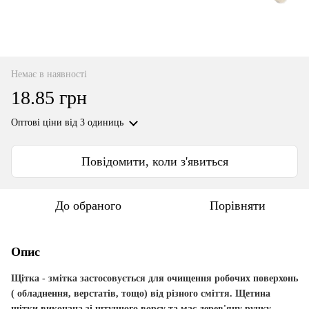
Немає в наявності
18.85 грн
Оптові ціни
від 3 одиниць
Повідомити, коли з'явиться
До обраного
Порівняти
Опис
Щітка - змітка
застосовується для очищення робочих поверхонь
( обладнення, верстатів, тощо) від різного сміття. Щетина
щітки виконана зі штучного ворсу та має дерев'яну ручку.