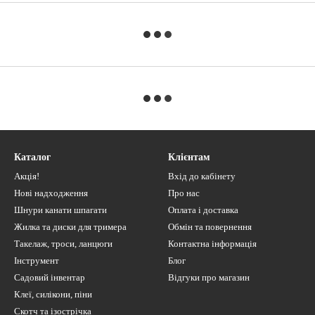
Каталог
Клієнтам
Акція!
Вхід до кабінету
Нові надходження
Про нас
Шнури канати шпагати
Оплата і доставка
Жилка та диски для тримера
Обмін та повернення
Такелаж, троси, ланцюги
Контактна інформація
Інструмент
Блог
Садовий інвентар
Відгуки про магазин
Клеї, силікони, піни
Скотч та ізострічка