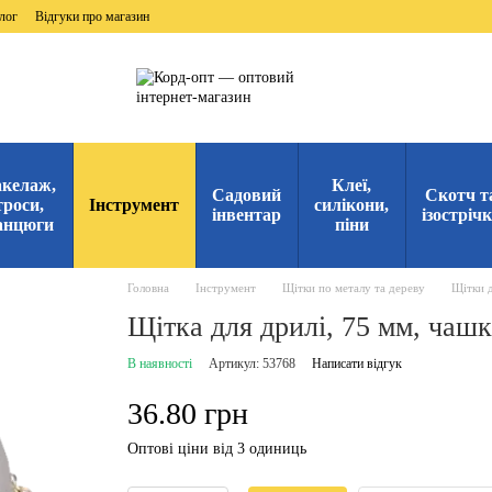
лог
Відгуки про магазин
келаж,
Клеї,
Садовий
Скотч т
троси,
Інструмент
силікони,
інвентар
ізостріч
анцюги
піни
Головна
Інструмент
Щітки по металу та дереву
Щітки 
Щітка для дрилі, 75 мм, чаш
В наявності
Артикул: 53768
Написати відгук
36.80 грн
Оптові ціни від 3 одиниць