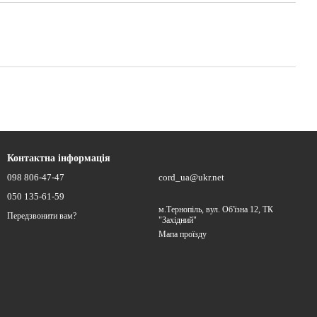
Контактна інформація
098 806-47-47
cord_ua@ukr.net
050 135-61-59
м.Тернопіль, вул. Об'їзна 12, ТК
Передзвонити вам?
"Західний"
Мапа проїзду