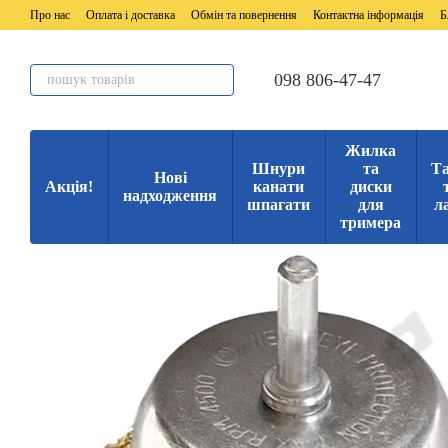
Перейти до основного контенту
Про нас
Оплата і доставка
Обмін та повернення
Контактна інформація
Б
098 806-47-47
Жилка
Шнури
та
Та
Нові
Акція!
канати
диски
надходження
шпагати
для
л
тримера