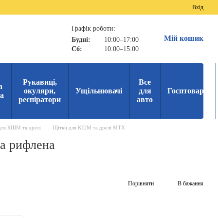
Вхід
Графік роботи:
Мій кошик
Будні:
10:00–17:00
Сб:
10:00–15:00
Рукавиці,
Все
а
окуляри,
Ущільнювачі
для
Госптовари
ка
респіратори
авто
для КШМ та дрелі
Щітки для КШМ та дрелі МТХ
ка рифлена
Порівняти
В бажання