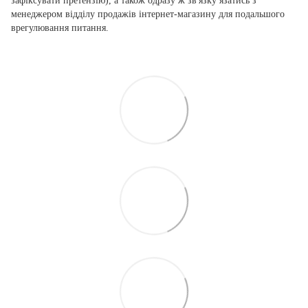
зафіксувати претензію), а також одразу ж зв'язку язатись з
менеджером відділу продажів інтернет-магазину для подальшого
врегулювання питання.