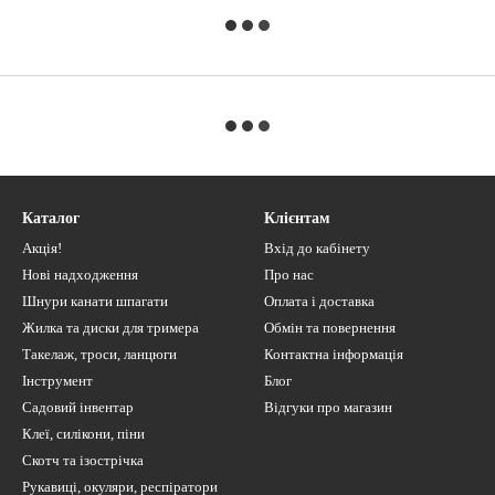
Каталог
Клієнтам
Акція!
Вхід до кабінету
Нові надходження
Про нас
Шнури канати шпагати
Оплата і доставка
Жилка та диски для тримера
Обмін та повернення
Такелаж, троси, ланцюги
Контактна інформація
Інструмент
Блог
Садовий інвентар
Відгуки про магазин
Клеї, силікони, піни
Скотч та ізострічка
Рукавиці, окуляри, респіратори