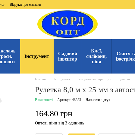
лог
Відгуки про магазин
келаж,
Клеї,
Садовий
Скотч т
троси,
Інструмент
силікони,
інвентар
ізостріч
анцюги
піни
Головна
Інструмент
Вимірювальні пристрої
Рулетки
Рулетка 8,0 м х 25 мм з автос
В наявності
Артикул: 48555
Написати відгук
164.80 грн
Оптові ціни від 3 одиниць