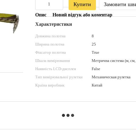
Купити
Замовити шв
Опис
Новий відгук або коментар
Характеристики
Довжина полотна
8
Ширина полотна
25
Фіксатор полотна
True
Шкала вимірювання
Метрична система (м, см,
Наявність LCD-дисплея
False
Тип вимірювальної рулетки
Механическая рулетка
Країна виробник
Китай