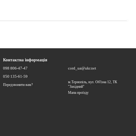
Контактна інформація
098 806-47-47
cord_ua@ukr.net
050 135-61-59
м.Тернопіль, вул. Об'їзна 12, ТК
Передзвонити вам?
"Західний"
Мапа проїзду