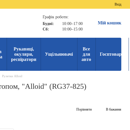
Вхід
Графік роботи:
Мій кошик
Будні:
10:00–17:00
Сб:
10:00–15:00
Рукавиці,
Все
а
окуляри,
Ущільнювачі
для
Госптовари
ка
респіратори
авто
Рулетки Alloid
топом, "Alloid" (RG37-825)
Порівняти
В бажання