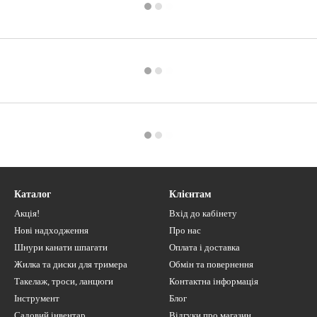
Каталог
Клієнтам
Акція!
Вхід до кабінету
Нові надходження
Про нас
Шнури канати шпагати
Оплата і доставка
Жилка та диски для тримера
Обмін та повернення
Такелаж, троси, ланцюги
Контактна інформація
Інструмент
Блог
Садовий інвентар
Відгуки про магазин