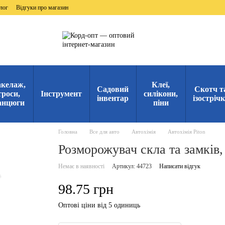
лог
Відгуки про магазин
келаж,
Клеї,
Садовий
Скотч т
троси,
Інструмент
силікони,
інвентар
ізостріч
анцюги
піни
Головна
Все для авто
Автохімія
Автохімія Piton
Розморожувач скла та замків, 
Немає в наявності
Артикул: 44723
Написати відгук
98.75 грн
Оптові ціни від 5 одиниць