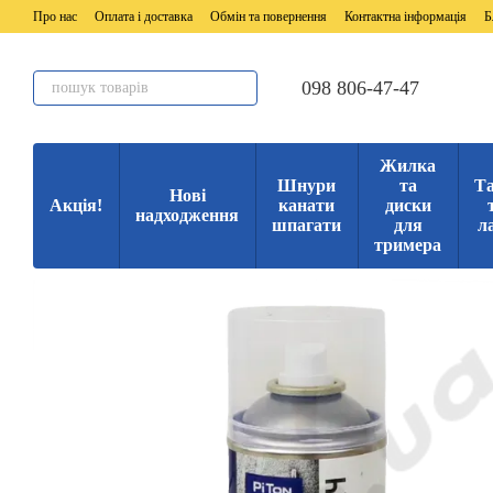
Перейти до основного контенту
Про нас
Оплата і доставка
Обмін та повернення
Контактна інформація
Б
098 806-47-47
Жилка
Шнури
та
Та
Нові
Акція!
канати
диски
надходження
шпагати
для
л
тримера