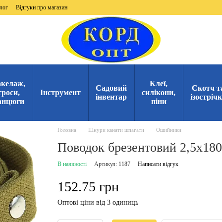
лог
Відгуки про магазин
келаж,
Клеї,
Садовий
Скотч т
троси,
Інструмент
силікони,
інвентар
ізостріч
анцюги
піни
Головна
Шнури канати шпагати
Ошийники
Поводок брезентовий 2,5х180
В наявності
Артикул: 1187
Написати відгук
152.75 грн
Оптові ціни від 3 одиниць