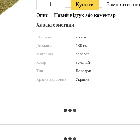
Купити
Замовити шв
Опис
Новий відгук або коментар
Характеристики
Ширина
25 мм
Довжина
180 см
Матеріал
бавовна
Колір
Зелений
Тип
Поводок
Країна виробник
Україна