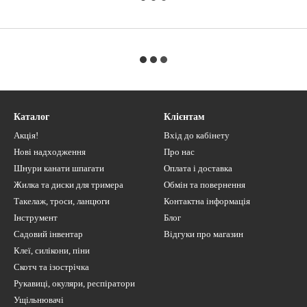
Каталог
Клієнтам
Акція!
Вхід до кабінету
Нові надходження
Про нас
Шнури канати шпагати
Оплата і доставка
Жилка та диски для тримера
Обмін та повернення
Такелаж, троси, ланцюги
Контактна інформація
Інструмент
Блог
Садовий інвентар
Відгуки про магазин
Клеї, силікони, піни
Скотч та ізострічка
Рукавиці, окуляри, респіратори
Ущільнювачі