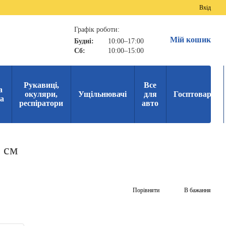
Вхід
Графік роботи:
Мій кошик
Будні:
10:00–17:00
Сб:
10:00–15:00
Рукавиці,
Все
а
окуляри,
Ущільнювачі
для
Госптовари
ка
респіратори
авто
 см
Порівняти
В бажання