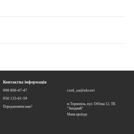
Контактна інформація
098 806-47-47
cord_ua@ukr.net
050 135-61-59
м.Тернопіль, вул. Об'їзна 12, ТК
Передзвонити вам?
"Західний"
Мапа проїзду