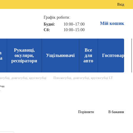
Вхід
Графік роботи:
Мій кошик
Будні:
10:00–17:00
Сб:
10:00–15:00
Рукавиці,
Все
а
окуляри,
Ущільнювачі
для
Госптовари
ка
респіратори
авто
огубці, довгогубці, круглогубці
Плоскогубці, довгогубці, круглогубці LT
T"
Порівняти
В бажання