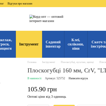
лог
Відгуки про магазин
келаж,
Клеї,
Садовий
Скотч т
троси,
Інструмент
силікони,
інвентар
ізостріч
анцюги
піни
Головна
Інструмент
Плоскогубці, кусачки, щипці
Плоск
Плоскогубці 160 мм, CrV, "L
В наявності
Артикул: 525752
Написати відгук
105.90 грн
Оптові ціни від 3 одиниць