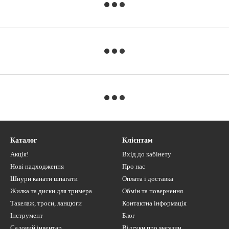
Каталог
Клієнтам
Акція!
Вхід до кабінету
Нові надходження
Про нас
Шнури канати шпагати
Оплата і доставка
Жилка та диски для тримера
Обмін та повернення
Такелаж, троси, ланцюги
Контактна інформація
Інструмент
Блог
Садовий інвентар
Відгуки про магазин