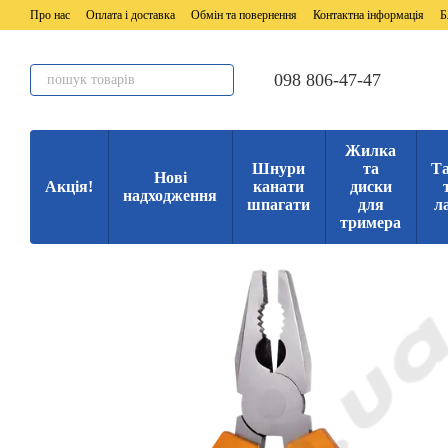
Перейти до основного контенту
Про нас
Оплата і доставка
Обмін та повернення
Контактна інформація
Б
098 806-47-47
Жилка
Шнури
та
Та
Нові
Акція!
канати
диски
надходження
шпагати
для
л
тримера