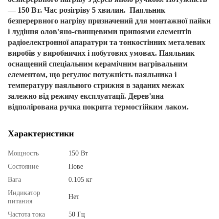
― 150 Вт.
Час розігріву 5 хвилин.
Паяльник
безперервного нагріву призначений для монтажної пайки
і лудіння олов'яно-свинцевими припоями елементів
радіоелектронної апаратури та тонкостінних металевих
виробів у виробничих і побутових умовах. Паяльник
оснащений спеціальним керамічним нагрівальним
елементом, що регулює потужність паяльника і
температуру паяльного стрижня в заданих межах
залежно від режиму експлуатації. Дерев'яна
відполірована ручка покрита термостійким лаком.
Характеристики
Мощность
150 Вт
Состояние
Нове
Вага
0.105 кг
Индикатор
Нет
питания
Частота тока
50 Гц