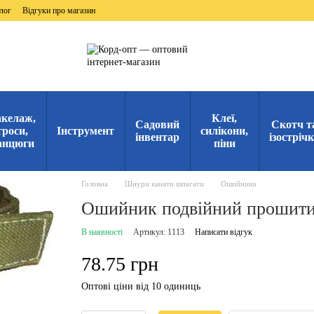
лог
Відгуки про магазин
келаж,
Клеї,
Садовий
Скотч т
троси,
Інструмент
силікони,
інвентар
ізостріч
анцюги
піни
Головна
Шнури канати шпагати
Ошийники
Ошийник подвійний прошити
В наявності
Артикул: 1113
Написати відгук
78.75 грн
Оптові ціни від 10 одиниць