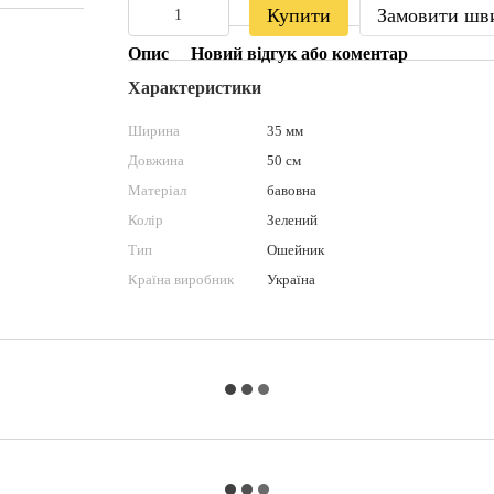
Купити
Замовити шв
Опис
Новий відгук або коментар
Характеристики
Ширина
35 мм
Довжина
50 см
Матеріал
бавовна
Колір
Зелений
Тип
Ошейник
Країна виробник
Україна