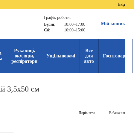
Вхід
Графік роботи:
Мій кошик
Будні:
10:00–17:00
Сб:
10:00–15:00
Рукавиці,
Все
а
окуляри,
Ущільнювачі
для
Госптовари
ка
респіратори
авто
й 3,5х50 см
Порівняти
В бажання