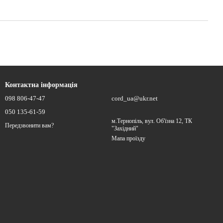
Контактна інформація
098 806-47-47
cord_ua@ukr.net
050 135-61-59
м.Тернопіль, вул. Об'їзна 12, ТК
Передзвонити вам?
"Західний"
Мапа проїзду