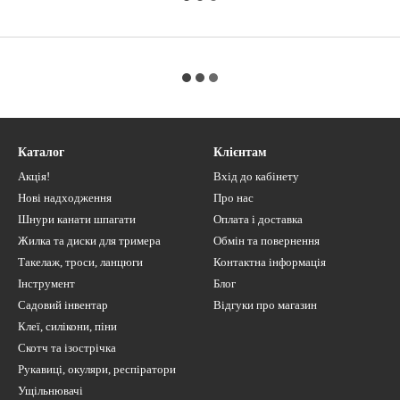
Каталог
Клієнтам
Акція!
Вхід до кабінету
Нові надходження
Про нас
Шнури канати шпагати
Оплата і доставка
Жилка та диски для тримера
Обмін та повернення
Такелаж, троси, ланцюги
Контактна інформація
Інструмент
Блог
Садовий інвентар
Відгуки про магазин
Клеї, силікони, піни
Скотч та ізострічка
Рукавиці, окуляри, респіратори
Ущільнювачі