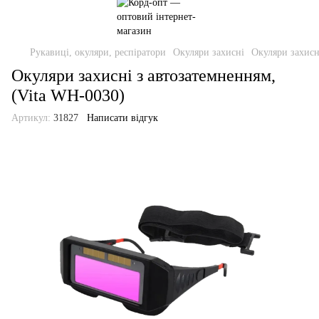
Рукавиці, окуляри, респіратори
Окуляри захисні
Окуляри захисн
Окуляри захисні з автозатемненням,
(Vita WH-0030)
Артикул:
31827
Написати відгук