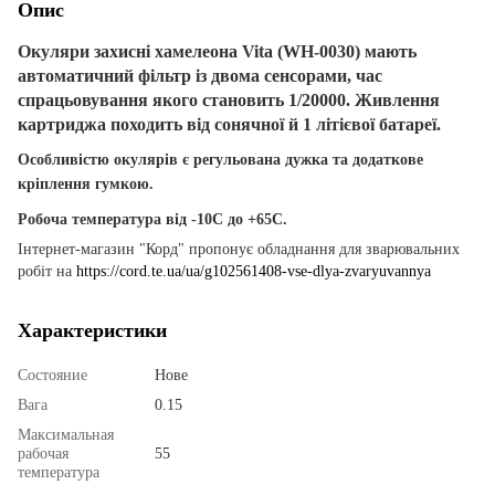
Опис
Окуляри захисні хамелеона Vita (WH-0030) мають
автоматичний фільтр із двома сенсорами, час
спрацьовування якого становить 1/20000. Живлення
картриджа походить від сонячної й 1 літієвої батареї.
Особливістю окулярів є регульована дужка та додаткове
кріплення гумкою.
Робоча температура від -10С до +65С.
Інтернет-магазин "Корд" пропонує обладнання для зварювальних
робіт на
https://cord.te.
ua/ua/g102561408-vse-dlya-zvaryuvannya
Характеристики
Состояние
Нове
Вага
0.15
Максимальная
рабочая
55
температура