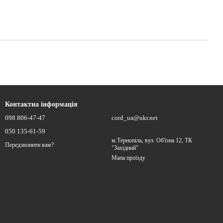
Контактна інформація
098 806-47-47
cord_ua@ukr.net
050 135-61-59
м.Тернопіль, вул. Об'їзна 12, ТК
Передзвонити вам?
"Західний"
Мапа проїзду