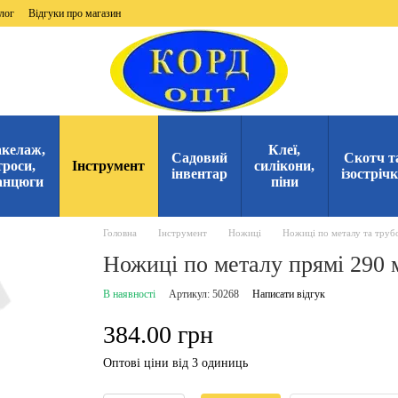
лог
Відгуки про магазин
келаж,
Клеї,
Садовий
Скотч т
троси,
Інструмент
силікони,
інвентар
ізостріч
анцюги
піни
Головна
Інструмент
Ножиці
Ножиці по металу та труб
Ножиці по металу прямі 290 м
В наявності
Артикул: 50268
Написати відгук
384.00 грн
Оптові ціни від 3 одиниць