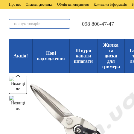
Перейти до основного контенту
Про нас
Оплата і доставка
Обмін та повернення
Контактна інформація
Б
098 806-47-47
Жилка
Шнури
та
Та
Нові
Акція!
канати
диски
надходження
шпагати
для
л
тримера