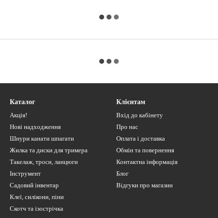
Каталог
Клієнтам
Акція!
Вхід до кабінету
Нові надходження
Про нас
Шнури канати шпагати
Оплата і доставка
Жилка та диски для тримера
Обмін та повернення
Такелаж, троси, ланцюги
Контактна інформація
Інструмент
Блог
Садовий інвентар
Відгуки про магазин
Клеї, силікони, піни
Скотч та ізострічка