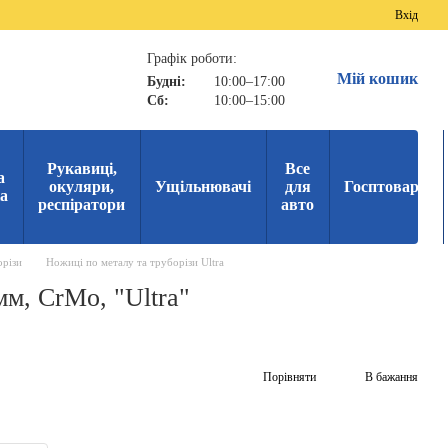
Вхід
Графік роботи:
Мій кошик
Будні:
10:00–17:00
Сб:
10:00–15:00
Рукавиці,
Все
а
окуляри,
Ущільнювачі
для
Госптовари
ка
респіратори
авто
орізи
Ножиці по металу та труборізи Ultra
м, CrMo, "Ultra"
Порівняти
В бажання