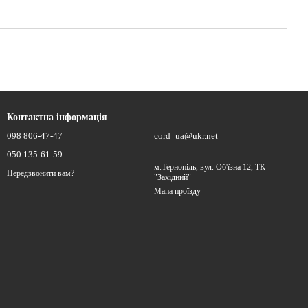
Контактна інформація
098 806-47-47
cord_ua@ukr.net
050 135-61-59
м.Тернопіль, вул. Об'їзна 12, ТК
Передзвонити вам?
"Західний"
Мапа проїзду