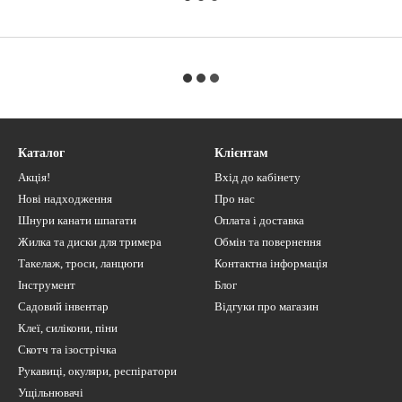
Каталог
Клієнтам
Акція!
Вхід до кабінету
Нові надходження
Про нас
Шнури канати шпагати
Оплата і доставка
Жилка та диски для тримера
Обмін та повернення
Такелаж, троси, ланцюги
Контактна інформація
Інструмент
Блог
Садовий інвентар
Відгуки про магазин
Клеї, силікони, піни
Скотч та ізострічка
Рукавиці, окуляри, респіратори
Ущільнювачі