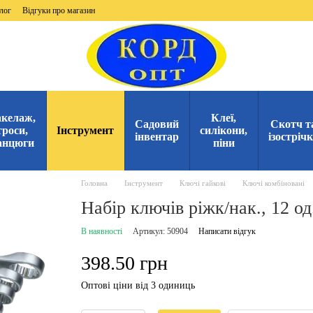
лог
Відгуки про магазин
келаж,
Клеї,
Садовий
Скотч т
троси,
Інструмент
силікони,
інвентар
ізостріч
анцюги
піни
Головна
Інструмент
Ключі гайкові
Ключі комбіновані
Набір ключів ріжк/нак., 12 од
В наявності
Артикул: 50904
Написати відгук
398.50 грн
Оптові ціни від 3 одиниць