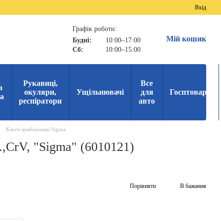
Вхід
Графік роботи:
Мій кошик
Будні:
10:00–17:00
Сб:
10:00–15:00
Рукавиці,
Все
а
окуляри,
Ущільнювачі
для
Госптовари
ка
респіратори
авто
Ключі комбіновані Sigma
.,CrV, "Sigma" (6010121)
Порівняти
В бажання