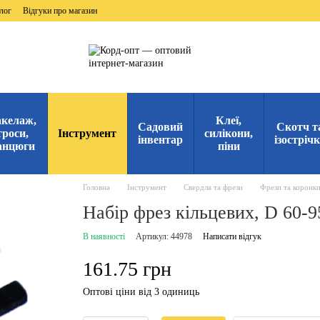
лог
Відгуки про магазин
келаж,
Клеї,
Садовий
Скотч т
троси,
Інструмент
силікони,
інвентар
ізостріч
анцюги
піни
Головна
Інструмент
Свердла та фрези
Фрези та коронки
Набір фрез кільцевих, D 60-
В наявності
Артикул: 44978
Написати відгук
161.75 грн
Оптові ціни від 3 одиниць