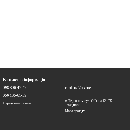
Контактна інформація
098 806-47-47
cord_ua@ukr.net
050 135-61-59
м.Тернопіль, вул. Об'їзна 12, ТК
Передзвонити вам?
"Західний"
Мапа проїзду