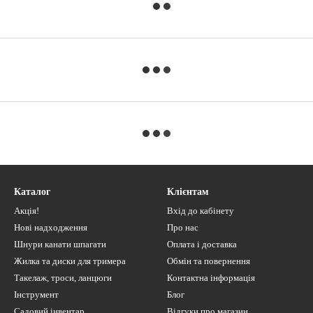
Каталог
Клієнтам
Акція!
Вхід до кабінету
Нові надходження
Про нас
Шнури канати шпагати
Оплата і доставка
Жилка та диски для тримера
Обмін та повернення
Такелаж, троси, ланцюги
Контактна інформація
Інструмент
Блог
Садовий інвентар
Відгуки про магазин