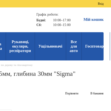
Вхід
Графік роботи:
Мій кошик
Будні:
10:00–17:00
Сб:
10:00–15:00
Рукавиці,
Все
а
окуляри,
Ущільнювачі
для
Госптовари
ка
респіратори
авто
 по дереву та гіпсокартону
95мм, глибина 30мм "Sigma"
Порівняти
В бажання