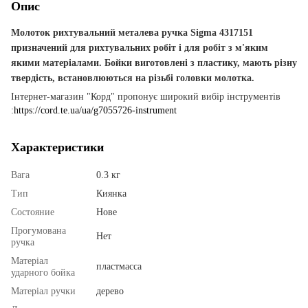
Опис
Молоток рихтувальний металева ручка Sigma 4317151
призначений
для
рихтувальних
робіт
і
для
робіт
з
м'яким
якими
матеріалами
.
Бойки
виготовлені
з
пластику
,
мають
різну
твердість
,
встановлюються
на
різьбі
головки
молотка
.
Інтернет-магазин "Корд" пропонує широкий вибір інструментів
:
https://cord.te.ua/ua/g7055726-instrument
Характеристики
Вага
0.3 кг
Тип
Киянка
Состояние
Нове
Прогумована
Нет
ручка
Матеріал
пластмасса
ударного бойка
Матеріал ручки
дерево