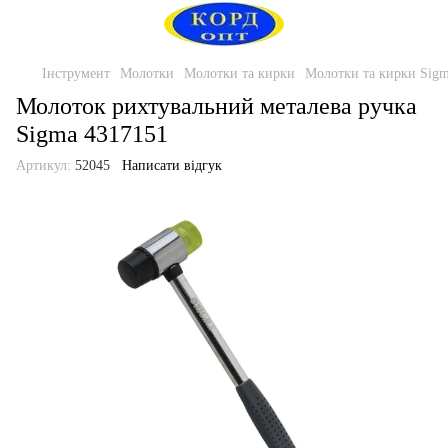
Інструмент
Молотки
Молотки та кирки
Молотки та кирки Sig
Молоток рихтувальний металева ручка
Sigma 4317151
Артикул:
52045
Написати відгук