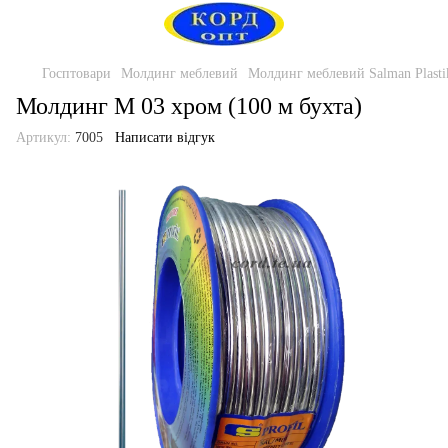
Госптовари
Молдинг меблевий
Молдинг меблевий Salman Plasti
Молдинг М 03 хром (100 м бухта)
Артикул:
7005
Написати відгук