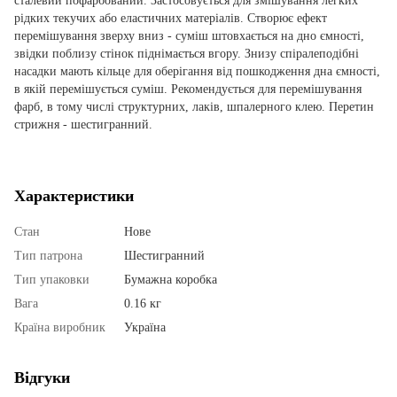
сталевий пофарбований. Застосовується для змішування легких
рідких текучих або еластичних матеріалів. Створює ефект
перемішування зверху вниз - суміш штовхається на дно ємності,
звідки поблизу стінок піднімається вгору. Знизу спіралеподібні
насадки мають кільце для оберігання від пошкодження дна ємності,
в якій перемішується суміш. Рекомендується для перемішування
фарб, в тому числі структурних, лаків, шпалерного клею. Перетин
стрижня - шестигранний.
Характеристики
Стан
Нове
Тип патрона
Шестигранний
Тип упаковки
Бумажна коробка
Вага
0.16 кг
Країна виробник
Україна
Відгуки