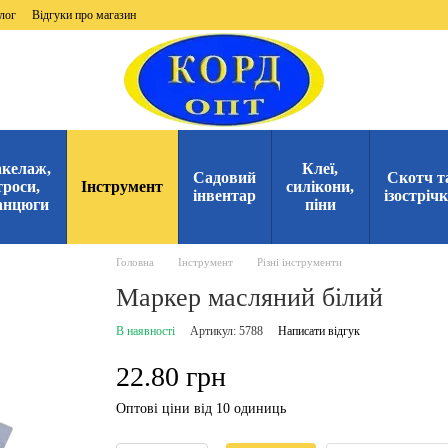
лог
Відгуки про магазин
келаж,
Клеї,
Садовий
Скотч т
троси,
Інструмент
силікони,
інвентар
ізостріч
анцюги
піни
Головна
Інструмент
Різні інструменти
Маркер масляний білий
В наявності
Артикул: 5788
Написати відгук
22.80 грн
Оптові ціни від 10 одиниць