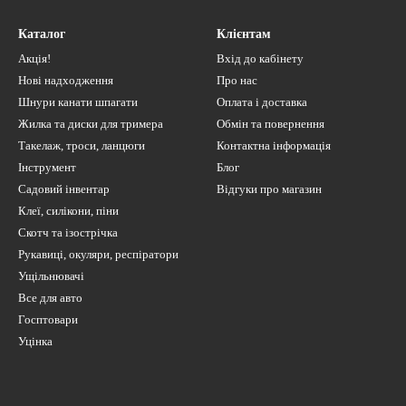
Каталог
Клієнтам
Акція!
Вхід до кабінету
Нові надходження
Про нас
Шнури канати шпагати
Оплата і доставка
Жилка та диски для тримера
Обмін та повернення
Такелаж, троси, ланцюги
Контактна інформація
Інструмент
Блог
Садовий інвентар
Відгуки про магазин
Клеї, силікони, піни
Скотч та ізострічка
Рукавиці, окуляри, респіратори
Ущільнювачі
Все для авто
Госптовари
Уцінка