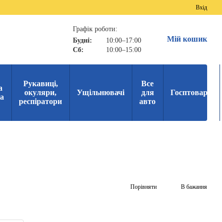
Вхід
Графік роботи:
Мій кошик
Будні:
10:00–17:00
Сб:
10:00–15:00
Рукавиці,
Все
а
окуляри,
Ущільнювачі
для
Госптовари
ка
респіратори
авто
Порівняти
В бажання