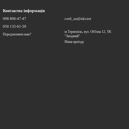
Контактна інформація
098 806-47-47
cord_ua@ukr.net
050 135-61-59
м.Тернопіль, вул. Об'їзна 12, ТК
Передзвонити вам?
"Західний"
Мапа проїзду