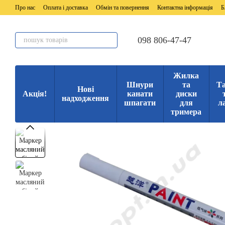
Перейти до основного контенту
Про нас
Оплата і доставка
Обмін та повернення
Контактна інформація
Б
098 806-47-47
Жилка
Шнури
та
Та
Нові
Акція!
канати
диски
надходження
шпагати
для
л
тримера