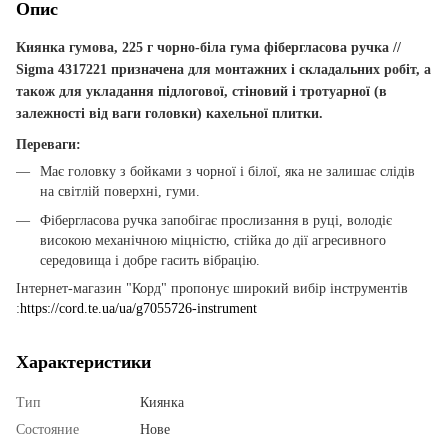
Опис
Киянка гумова, 225 г чорно-біла гума фібергласова ручка //
Sigma 4317221
призначена для монтажних і складальних робіт, а
також для укладання підлогової, стіновий і тротуарної (в
залежності від ваги головки) кахельної плитки.
Переваги:
Має головку з бойками з чорної і білої, яка не залишає слідів
на світлій поверхні, гуми.
Фібергласова ручка запобігає прослизання в руці, володіє
високою механічною міцністю, стійка до дії агресивного
середовища і добре гасить вібрацію.
Інтернет-магазин "Корд" пропонує широкий вибір інструментів
:
https://cord.te.ua/ua/g7055726-instrument
Характеристики
Тип
Киянка
Состояние
Нове