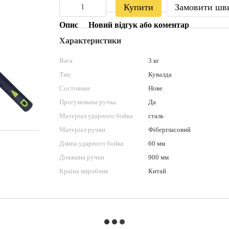
Купити
Замовити шв
Опис
Новий відгук або коментар
Характеристики
Вага
3 кг
Тип
Кувалда
Состояние
Нове
Прогумована ручка
Да
Матеріал ударного бойка
сталь
Матеріал ручки
Фібергласовий
Длина ударного бойка
60 мм
Довжина ручки
900 мм
Країна виробник
Китай