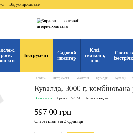
лог
Відгуки про магазин
келаж,
Клеї,
Садовий
Скотч т
троси,
Інструмент
силікони,
інвентар
ізостріч
анцюги
піни
Головна
Інструмент
Молотки
Кувалди
Кувалди Allo
Кувалда, 3000 г, комбінована
В наявності
Артикул: 52074
Написати відгук
597.00 грн
Оптові ціни від 3 одиниць