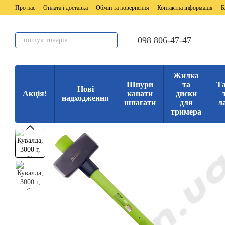
Перейти до основного контенту
Про нас
Оплата і доставка
Обмін та повернення
Контактна інформація
Б
098 806-47-47
Жилка
Шнури
та
Та
Нові
Акція!
канати
диски
надходження
шпагати
для
л
тримера