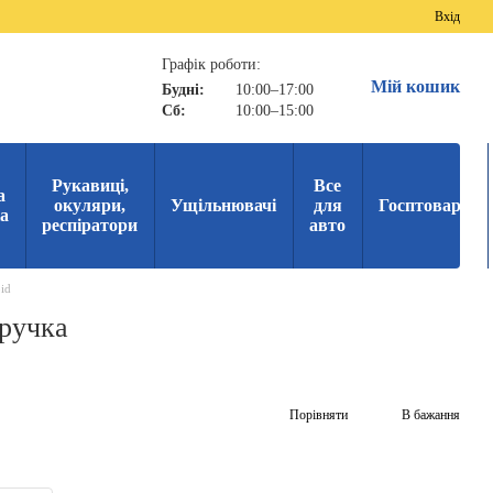
Вхід
Графік роботи:
Мій кошик
Будні:
10:00–17:00
Сб:
10:00–15:00
Рукавиці,
Все
а
окуляри,
Ущільнювачі
для
Госптовари
ка
респіратори
авто
id
 ручка
Порівняти
В бажання