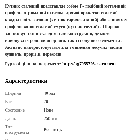
Кутник сталевий
представляє собою Г- подібний металевий
профіль, отриманий шляхом гарячої прокатки сталевої
квадратної заготовки (кутник гарячекатаний) або ж шляхом
профілювання сталевої смуги (кутник гнутий) . Широко
застосовується в складі металоконструкцій, де може
виконувати роль як опорного, так і сполучного елемента .
Активно використовується для зміцнення несучих частин
будівель, прорізів, переходів.
Гуртові ціни на інструмент:
http:// /g7055726-nstrument
Характеристики
Ширина
40 мм
Вага
70
Состояние
Нове
Длина
250 мм
Тип
Косинець
инструмента