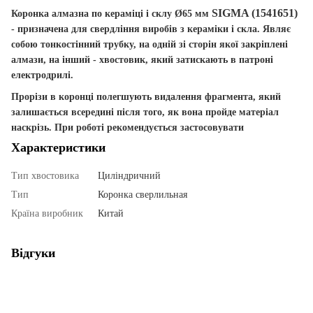
SIGMA (1541651)
Коронка алмазна по кераміці і склу Ø65 мм
-
призначена
для
свердління
виробів
з
кераміки
і
скла
.
Являє
собою
тонкостінний
трубку
,
на
одній
зі сторін
якої
закріплені
алмази
,
на
інший
-
хвостовик
,
який
затискають
в
патроні
електродрилі
.
Прорізи
в
коронці
полегшують
видалення
фрагмента
,
який
залишається
всередині
після
того
,
як
вона
пройде
матеріал
наскрізь
.
При
роботі
рекомендується
застосовувати
Характеристики
Тип хвостовика
Циліндричний
Тип
Коронка сверлильная
Країна виробник
Китай
Відгуки