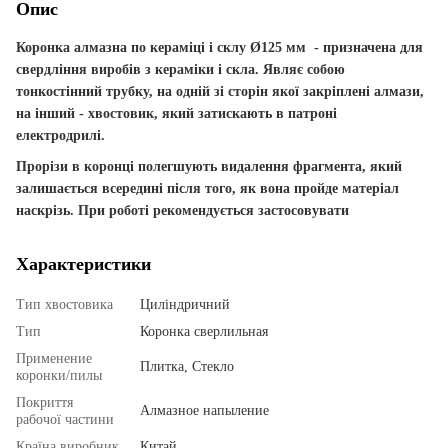
Опис
Коронка алмазна по кераміці і склу Ø125 мм
-
призначена
для
свердління
виробів
з
кераміки
і
скла
.
Являє
собою
тонкостінний
трубку
,
на
одній
зі сторін
якої
закріплені
алмази
,
на
інший
-
хвостовик
,
який
затискають
в
патроні
електродрилі
.
Прорізи
в
коронці
полегшують
видалення
фрагмента
,
який
залишається
всередині
після
того
,
як
вона
пройде
матеріал
наскрізь
.
При
роботі
рекомендується
застосовувати
Характеристики
Тип хвостовика
Циліндричний
Тип
Коронка сверлильная
Применение
Плитка, Стекло
коронки/пилы
Покриття
Алмазное напыление
рабочої частини
Країна виробник
Китай