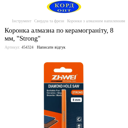
Інструмент
Свердла та фрези
Коронки з алмазним напиленням
Коронка алмазна по керамограніту, 8
мм, "Strong"
Артикул:
454324
Написати відгук