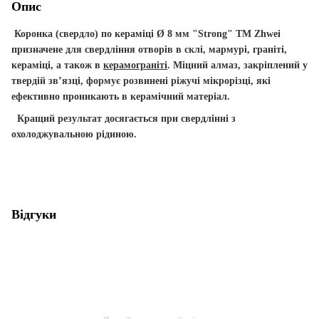
Опис
Коронка (свердло) по кераміці Ø 8 мм "Strong" ТМ Zhwei
призначене для свердління отворів в склі, мармурі, граніті,
кераміці, а також в
керамограніті
.
Міцний алмаз, закріплений у
твердій зв’язці, формує розвинені ріжучі мікрорізці, які
ефективно проникають в керамічний матеріал.
Кращий результат досягається при свердлінні з
охолоджувальною рідиною.
Відгуки