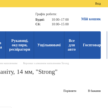
Вхід
Графік роботи:
Мій кошик
Будні:
10:00–17:00
Сб:
10:00–15:00
Рукавиці,
Все
а
окуляри,
Ущільнювачі
для
Госптовари
ка
респіратори
авто
ним напиленням
Коронки з алмазним напиленням Strong
ніту, 14 мм, "Strong"
Порівняти
В бажання