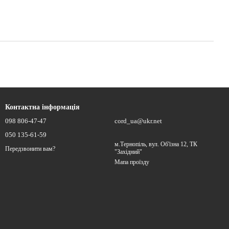
Контактна інформація
098 806-47-47
cord_ua@ukr.net
050 135-61-59
м.Тернопіль, вул. Об'їзна 12, ТК
Передзвонити вам?
"Західний"
Мапа проїзду