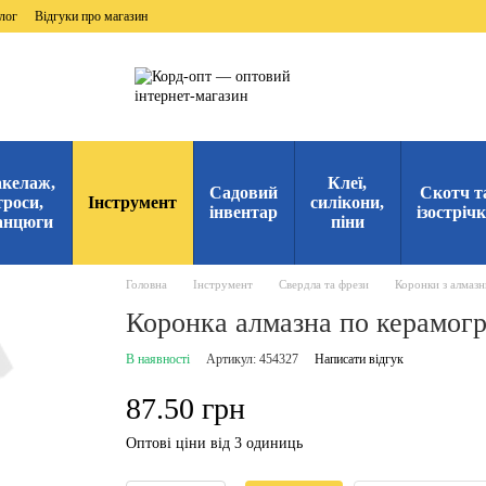
лог
Відгуки про магазин
келаж,
Клеї,
Садовий
Скотч т
троси,
Інструмент
силікони,
інвентар
ізостріч
анцюги
піни
Головна
Інструмент
Свердла та фрези
Коронки з алмаз
Коронка алмазна по керамогра
В наявності
Артикул: 454327
Написати відгук
87.50 грн
Оптові ціни від 3 одиниць