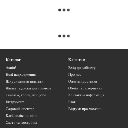
Каталог
Клієнтам
Акція!
Вхід до кабінету
Нові надходження
Про нас
Шнури канати шпагати
Оплата і доставка
Жилка та диски для тримера
Обмін та повернення
Такелаж, троси, ланцюги
Контактна інформація
Інструмент
Блог
Садовий інвентар
Відгуки про магазин
Клеї, силікони, піни
Скотч та ізострічка