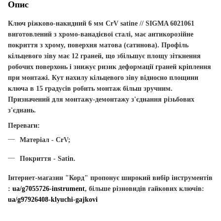
Опис
Ключ ріжково-накидний 6 мм CrV satine // SIGMA 6021061
виготовлений з хромо-ванадієвої сталі, має антикорозійне
покриття з хрому, поверхня матова (сатинова). Профіль
кільцевого зіву має 12 граней, що збільшує площу зіткнення
робочих поверхонь і знижує ризик деформації граней кріплення
при монтажі. Кут нахилу кільцевого зіву відносно площини
ключа в 15 градусів робить монтаж більш зручним.
Призначений для монтажу-демонтажу з'єднання різьбових
з'єднань.
Переваги:
Матеріал - CrV;
Покриття - Satin.
Інтернет-магазин "Корд" пропонує широкий вибір інструментів
:
ua/g7055726-instrument
, більше різновидів гайкових ключів:
ua/g97926408-klyuchi-gajkovi